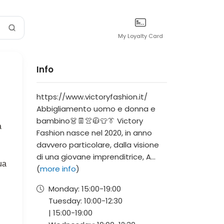
My Loyalty Card
Info
https://www.victoryfashion.it/
Abbigliamento uomo e donna e
bambino👗👖👚🧥👕👔 Victory
Fashion nasce nel 2020, in anno
davvero particolare, dalla visione
di una giovane imprenditrice, A...
(
more info
)
Monday:
15:00-
19:00
Tuesday:
10:00-
12:30
|
15:00-
19:00